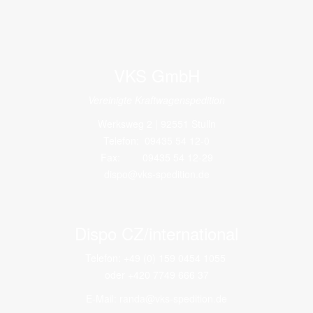
VKS GmbH
Vereinigte Kraftwagenspedition
Werksweg 2 | 92551 Stulln
Telefon: 09435 54 12-0
Fax: 09435 54 12-29
dispo@vks-spedition.de
Dispo CZ/international
Telefon: +49 (0) 159 0454 1055
oder +420 7749 666 37
E-Mail:
randa@vks-spedition.de